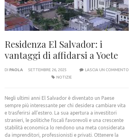
Residenza El Salvador: i
vantaggi di affidarsi a Yoete
RESI
DI
PAOLA
SETTEMBRE 26, 2025
LASCIA UN COMMENTO
EL
NOTIZIE
SALV
I
Negli ultimi anni El Salvador è diventato un Paese
VAN
sempre più interessante per chi desidera cambiare vita
DI
e trasferirsi all’estero. La sua apertura a investitori
AFFI
stranieri, le politiche fiscali favorevoli e una crescente
A
stabilità economica lo rendono una meta considerata
YOE
da imprenditori, professionisti e privati. Ottenere la